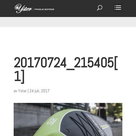
20170724_215405[
1]
av
Yster
|
24 juli, 2017