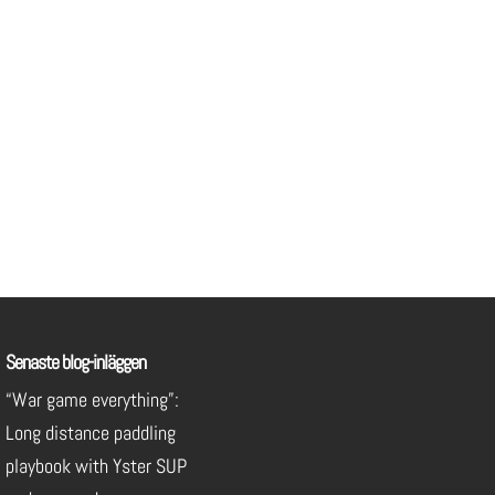
Senaste blog-inläggen
“War game everything”:
Long distance paddling
playbook with Yster SUP