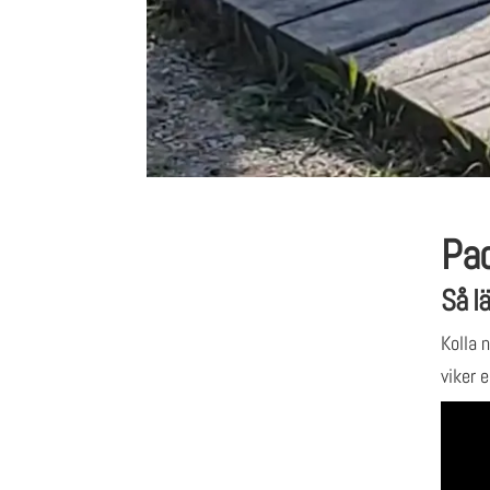
Pac
Så l
Kolla 
viker 