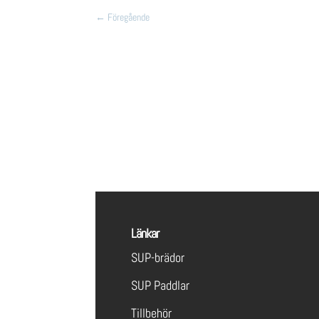
←
Föregående
Länkar
SUP-brädor
SUP Paddlar
Tillbehör