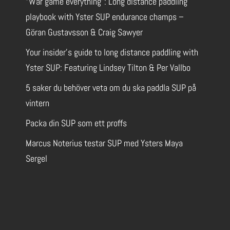
“War game everything”: Long distance paddling
playbook with Yster SUP endurance champs –
Göran Gustavsson & Craig Sawyer
Your insider’s guide to long distance paddling with
Yster SUP: Featuring Lindsey Tilton & Per Vallbo
5 saker du behöver veta om du ska paddla SUP på
vintern
Packa din SUP som ett proffs
Marcus Noterius testar SUP med Ysters Maya
Sergel