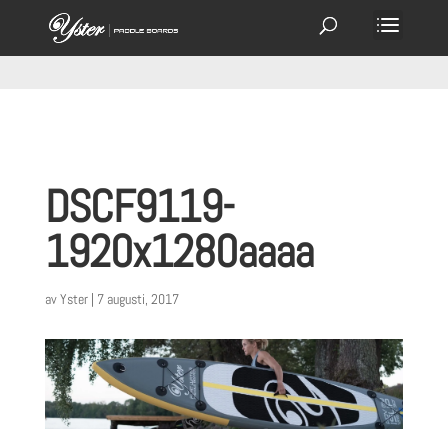
DSCF9119-
1920x1280aaaa
av
Yster
|
7 augusti, 2017