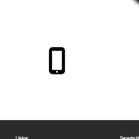
Länkar
Senaste bl