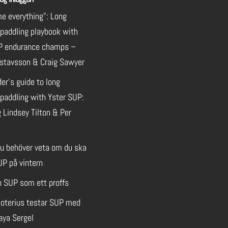
e everything”: Long
 paddling playbook with
P endurance champs –
stavsson & Craig Sawyer
der’s guide to long
paddling with Yster SUP:
 Lindsey Tilton & Per
du behöver veta om du ska
UP på vintern
n SUP som ett proffs
oterius testar SUP med
aya Sergel