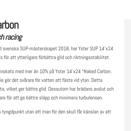
-
Begagnad
arbon
mängd
h racing
vid svenska SUP-mästerskapet 2018, har Yster SUP 14’x24
för att ytterligare förbättra glid och riktningsstabilitet.
minskats med mer än 10% på Yster 14’x24 “Naked Carbon.
 gör det svårare för vatten att fästa vid ytan. Detta
ta, vilket ger bättre glid. Dessutom har brädans avslut och
are för att ge bättre släpp och minimera turbulensen.
 tyngdpunkt utan att man för den skull får känslan av att