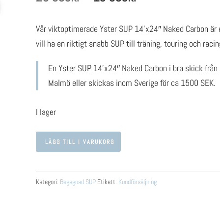
ursprungliga
nuvarande
priset
priset
Vår viktoptimerade Yster SUP 14’x24″ Naked Carbon är e
var:
är:
vill ha en riktigt snabb SUP till träning, touring och racin
29
13
En Yster SUP 14’x24″ Naked Carbon i bra skick från
990kr.
990kr.
Malmö eller skickas inom Sverige för ca 1500 SEK.
I lager
Yster
LÄGG TILL I VARUKORG
SUP
14'x
24"
Kategori:
Begagnad SUP
Etikett:
Kundförsäljning
Naked
Carbon