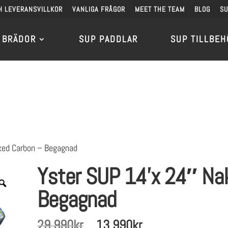
H LEVERANSVILLKOR
VANLIGA FRÅGOR
MEET THE TEAM
BLOG
S
 BRÄDOR
SUP PADDLAR
SUP TILLBEH
ked Carbon – Begagnad
Yster SUP 14’x 24″ Na
Begagnad
Det
Det
29 990
kr
13 990
kr