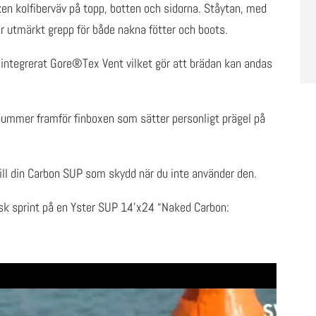
n kolfiberväv på topp, botten och sidorna. Ståytan, med
 utmärkt grepp för både nakna fötter och boots.
integrerat Gore®Tex Vent vilket gör att brädan kan andas
.
enummer framför finboxen som sätter personligt prägel på
ll din Carbon SUP som skydd när du inte använder den.
sk sprint på en Yster SUP 14’x24 “Naked Carbon: