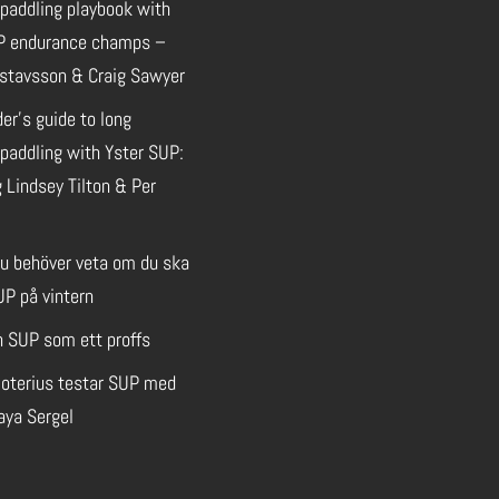
 paddling playbook with
P endurance champs –
stavsson & Craig Sawyer
der’s guide to long
paddling with Yster SUP:
 Lindsey Tilton & Per
du behöver veta om du ska
UP på vintern
n SUP som ett proffs
oterius testar SUP med
aya Sergel