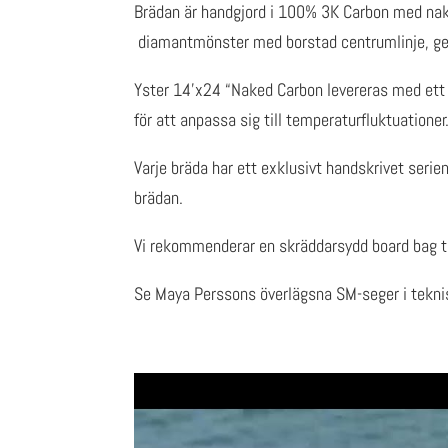
Brädan är handgjord i 100% 3K Carbon med nake
diamantmönster med borstad centrumlinje, ger
Yster 14’x24 “Naked Carbon levereras med ett 
för att anpassa sig till temperaturfluktuationer
Varje bräda har ett exklusivt handskrivet seri
brädan.
Vi rekommenderar en skräddarsydd board bag ti
Se Maya Perssons överlägsna SM-seger i tekni