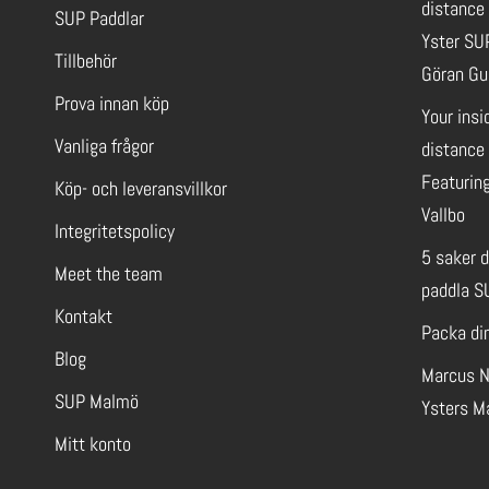
distance
SUP Paddlar
Yster SU
Tillbehör
Göran Gu
Prova innan köp
Your insi
Vanliga frågor
distance 
Featuring
Köp- och leveransvillkor
Vallbo
Integritetspolicy
5 saker 
Meet the team
paddla S
Kontakt
Packa di
Blog
Marcus N
SUP Malmö
Ysters M
Mitt konto