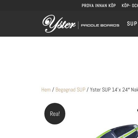
PROVA INNAN KÖP
KÖP- OC
SUP
Hem
/
Begagnad SUP
/ Yster SUP 14’x 24″ Na
Rea!