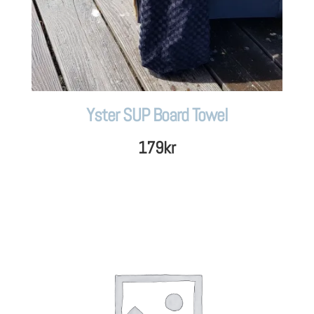
Yster SUP Board Towel
179
kr