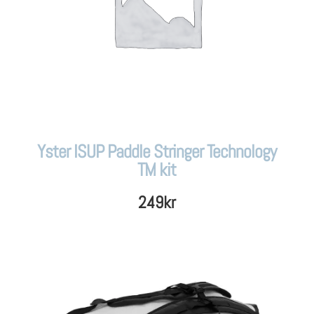
Yster ISUP Paddle Stringer Technology
TM kit
249
kr