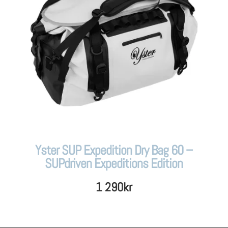
Yster SUP Expedition Dry Bag 60 –
SUPdriven Expeditions Edition
1 290
kr