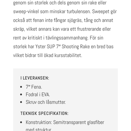
genom sin storlek och dels genom sin rake eller
sweep-vinkel som minskar turbulensen. Sweepet gör
också att fenan inte fångar sjögräs, tång och annat
skräp, vilket annars kan vara ett frustrerande eller
rent av kritiskt i tävlingssammanhang. För sin
storlek har Yster SUP 7″ Shooting Rake en bred bas
vilket bidrar till ökad kursstabilitet.
I LEVERANSEN:
7″ Fena.
Fodral i EVA.
Skruv och låsmutter.
TEKNISK SPECIFIKATION:
Konstruktion: Semitransparent glasfiber
med struktur.