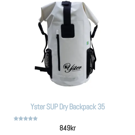
Yster SUP Dry Backpack 35
Betygsatt
849
kr
4.8
av 5