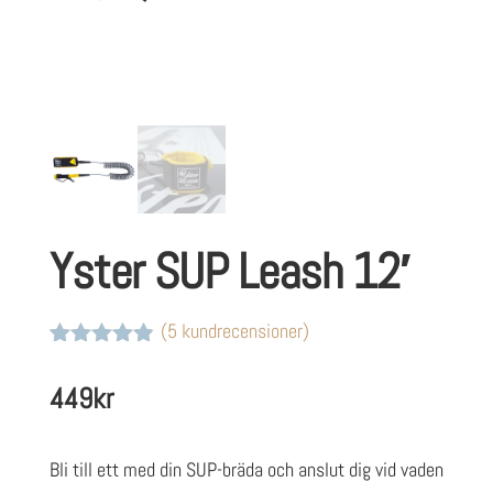
Yster SUP Leash 12′
(
5
kundrecensioner)
Betygsatt
5
4.8
av 5
449
kr
baserat på
kundrecensioner
Bli till ett med din SUP-bräda och anslut dig vid vaden