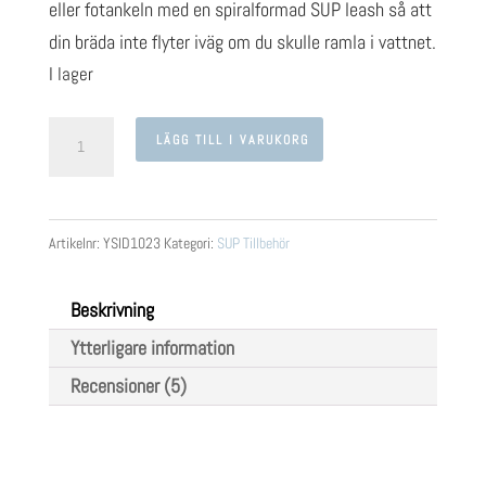
eller fotankeln med en spiralformad SUP leash så att
din bräda inte flyter iväg om du skulle ramla i vattnet.
I lager
Yster
LÄGG TILL I VARUKORG
SUP
Leash
12'
Artikelnr:
YSID1023
Kategori:
SUP Tillbehör
mängd
Beskrivning
Ytterligare information
Recensioner (5)