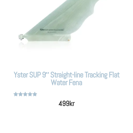
Yster SUP 9″ Straight-line Tracking Flat
Water Fena
Betygsatt
499
kr
4.8
av 5