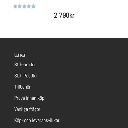
Betygsatt
2 790
kr
4.8
av 5
Länkar
SUP-brädor
SUP Paddlar
Tillbehör
Prova innan köp
Vanliga frågor
Köp- och leveransvillkor