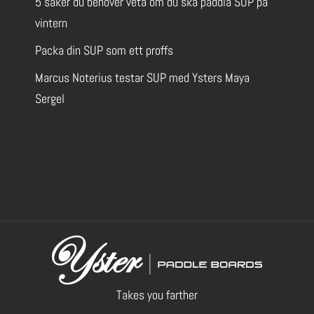
5 saker du behöver veta om du ska paddla SUP på
vintern
Packa din SUP som ett proffs
Marcus Noterius testar SUP med Ysters Maya
Sergel
Takes you farther