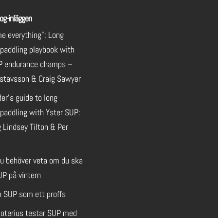
og-inläggen
e everything”: Long
 paddling playbook with
P endurance champs –
stavsson & Craig Sawyer
der’s guide to long
paddling with Yster SUP:
 Lindsey Tilton & Per
du behöver veta om du ska
UP på vintern
n SUP som ett proffs
oterius testar SUP med