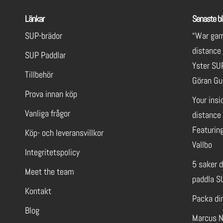
Länkar
Senaste bl
SUP-brädor
“War gam
distance
SUP Paddlar
Yster SU
Tillbehör
Göran Gu
Prova innan köp
Your insi
Vanliga frågor
distance 
Featuring
Köp- och leveransvillkor
Vallbo
Integritetspolicy
5 saker 
Meet the team
paddla S
Kontakt
Packa di
Blog
Marcus N