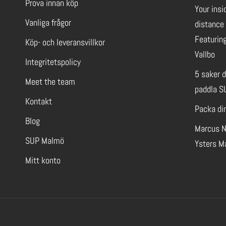
Prova innan köp
Your insi
Vanliga frågor
distance 
Featuring
Köp- och leveransvillkor
Vallbo
Integritetspolicy
5 saker 
Meet the team
paddla S
Kontakt
Packa di
Blog
Marcus N
SUP Malmö
Ysters M
Mitt konto