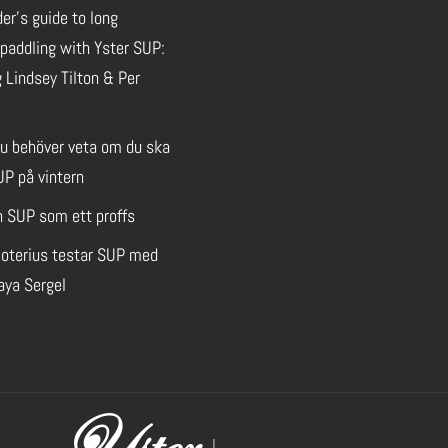
der’s guide to long
paddling with Yster SUP:
 Lindsey Tilton & Per
du behöver veta om du ska
UP på vintern
n SUP som ett proffs
oterius testar SUP med
aya Sergel