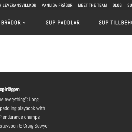
H LEVERANSVILLKOR
VANLIGA FRÅGOR
MEET THE TEAM
BLOG
S
 BRÄDOR
SUP PADDLAR
SUP TILLBEH
og-inläggen
e everything”: Long
 paddling playbook with
P endurance champs –
stavsson & Craig Sawyer