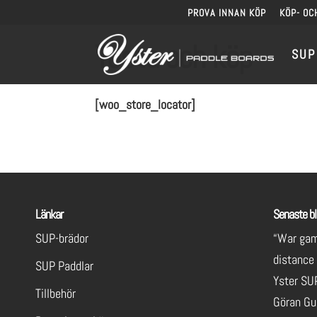
PROVA INNAN KÖP
KÖP- OC
Testa och köp
SUP
[woo_store_locator]
Länkar
Senaste bl
SUP-brädor
“War gam
distance
SUP Paddlar
Yster SU
Tillbehör
Göran Gu