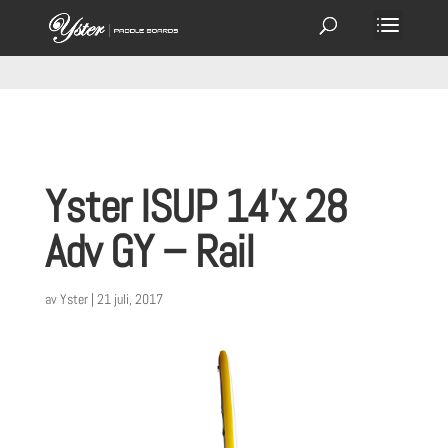
Yster ISUP 14’x 28
Adv GY – Rail
av
Yster
|
21 juli, 2017