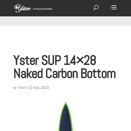
Yster SUP 14×28
Naked Carbon Bottom
av
Yster
|
13 maj, 2019