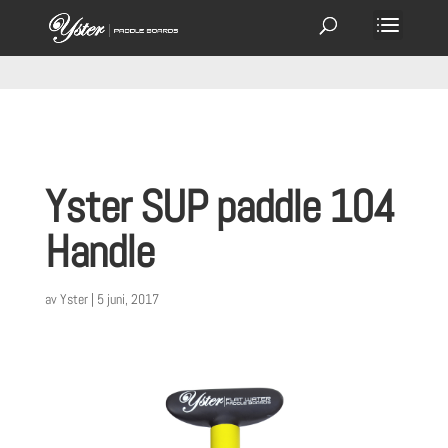
Yster SUP paddle 104
Handle
av
Yster
|
5 juni, 2017