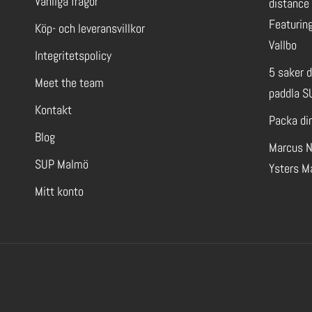
Vanliga frågor
distance 
Featuring
Köp- och leveransvillkor
Vallbo
Integritetspolicy
5 saker 
Meet the team
paddla S
Kontakt
Packa di
Blog
Marcus N
SUP Malmö
Ysters M
Mitt konto