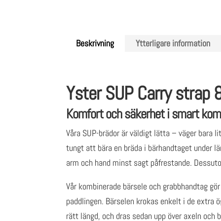
Beskrivning
Ytterligare information
Yster SUP Carry strap 
Komfort och säkerhet i smart kom
Våra SUP-brädor är väldigt lätta – väger bara l
tungt att bära en bräda i bärhandtaget under län
arm och hand minst sagt påfrestande. Dessutom
Vår kombinerade bärsele och grabbhandtag gör at
paddlingen. Bärselen krokas enkelt i de extra ögl
rätt längd, och dras sedan upp över axeln oc