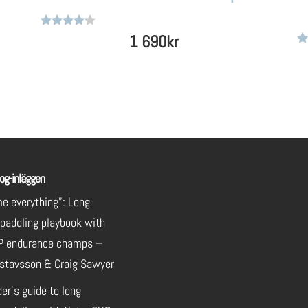
Betygsatt
1 690
kr
4
Be
av 5
4
av
og-inläggen
e everything”: Long
 paddling playbook with
P endurance champs –
stavsson & Craig Sawyer
der’s guide to long