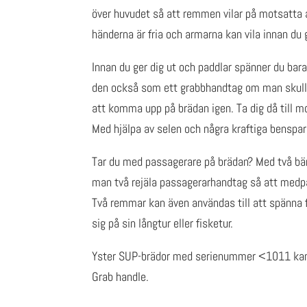
över huvudet så att remmen vilar på motsatta a
händerna är fria och armarna kan vila innan du 
Innan du ger dig ut och paddlar spänner du bara
den också som ett grabbhandtag om man skulle 
att komma upp på brädan igen. Ta dig då till mo
Med hjälpa av selen och några kraftiga benspar
Tar du med passagerare på brädan? Med två bär
man två rejäla passagerarhandtag så att medpas
Två remmar kan även användas till att spänna 
sig på sin långtur eller fisketur.
Yster SUP-brädor med serienummer <1011 kan 
Grab handle.