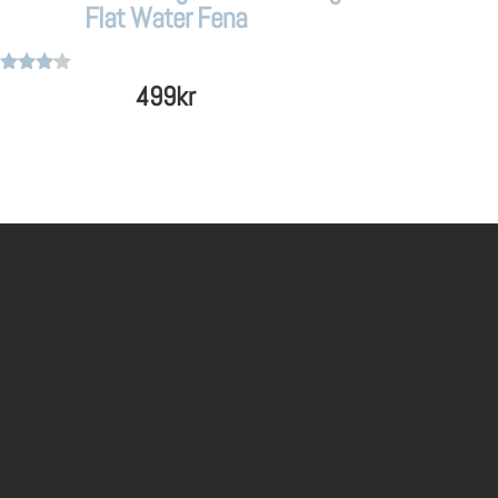
Flat Water Fena
tygsatt
499
kr
 5