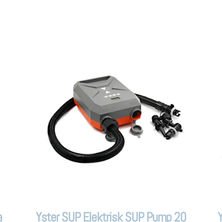
a
Yster SUP Elektrisk SUP Pump 20