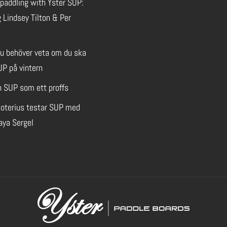
paddling with Yster SUP:
 Lindsey Tilton & Per
du behöver veta om du ska
UP på vintern
n SUP som ett proffs
oterius testar SUP med
aya Sergel