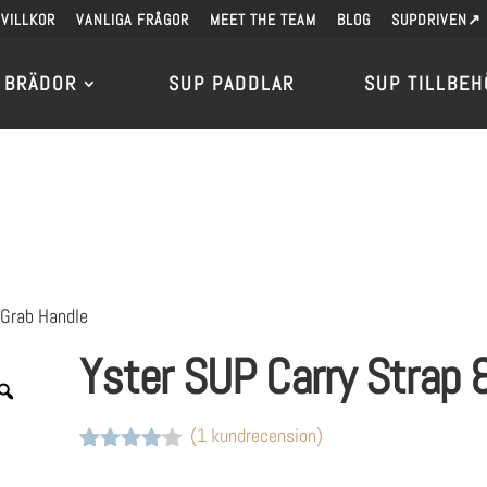
VILLKOR
VANLIGA FRÅGOR
MEET THE TEAM
BLOG
SUPDRIVEN↗
 BRÄDOR
SUP PADDLAR
SUP TILLBEH
 Grab Handle
Yster SUP Carry Strap 
(
1
kundrecension)
Betygsatt
1
4
av 5