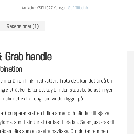
Artikelnr:
YSID1027
Kategori:
SUP Tillbehör
Recensioner (1)
& Grab handle
bination
ite mer än en hink med vatten. Trots det, kan det ändå bli
gre sträckor. Efter ett tag blir den statiska belastningen i
 blir det extra tungt om vinden ligger på.
t du sparar kraften i dina armar och händer till själva
orna, som i sin tur sitter fast i brädan. Selen justeras till
h brädan bärs som en axelremsväska. Om du tar remmen