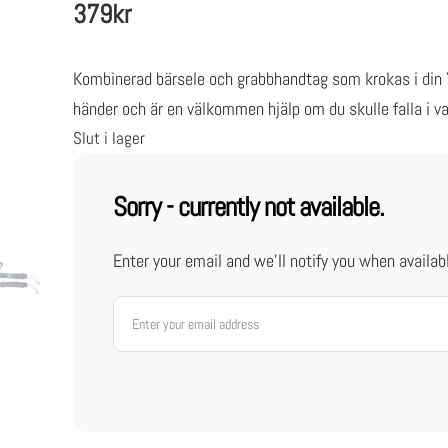
379
kr
baserat
på
kundrecension
Kombinerad bärsele och grabbhandtag som krokas i din 
händer och är en välkommen hjälp om du skulle falla i va
Slut i lager
Sorry - currently not available.
Enter your email and we'll notify you when availab