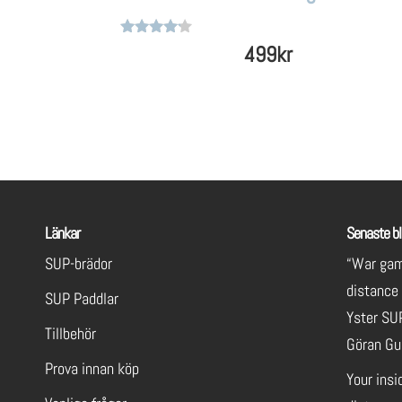
Betygsatt
499
kr
4
av 5
Länkar
Senaste bl
SUP-brädor
“War gam
distance
SUP Paddlar
Yster SU
Tillbehör
Göran Gu
Prova innan köp
Your insi