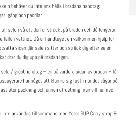
xeln behöver du inte ens hålla i brädans handtag:
går igång och paddlar.
 till selen så att den är sträckt på brädan och då fungerar
falla i vattnet. Då är handtaget en välkommen hjälp för
tsatta sidan där selen sitter och sträck dig efter selen.
kar drar du dig upp på brädan igen.
selar/ grabbhandtag – en på vardera sidan av brädan – får
sagerare har något att klamra sig fast i när det vågar på.
fast stor packning och annan utrustning man vill ha med
inte användas tillsammans med Yster SUP Carry strap &