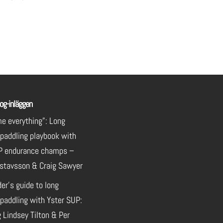
og-inläggen
e everything”: Long
 paddling playbook with
P endurance champs –
stavsson & Craig Sawyer
der’s guide to long
paddling with Yster SUP:
 Lindsey Tilton & Per