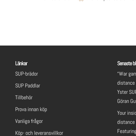
Länkar
Senaste bl
SUP-brädor
“War gam
distance
SUP Paddlar
Yster SU
Tillbehör
Göran Gu
Prova innan köp
Your insi
Vanliga frågor
distance 
Featuring
Köp- och leveransvillkor