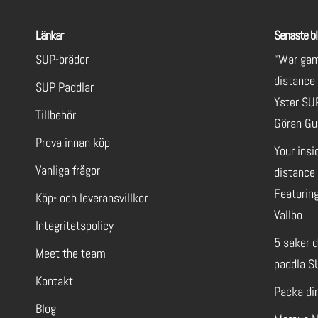
Länkar
Senaste bl
SUP-brädor
“War gam
distance
SUP Paddlar
Yster SU
Tillbehör
Göran Gu
Prova innan köp
Your insi
Vanliga frågor
distance 
Featuring
Köp- och leveransvillkor
Vallbo
Integritetspolicy
5 saker 
Meet the team
paddla S
Kontakt
Packa di
Blog