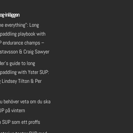
og-inläggen
e everything”: Long
 paddling playbook with
P endurance champs –
stavsson & Craig Sawyer
der’s guide to long
paddling with Yster SUP:
 Lindsey Tilton & Per
du behöver veta om du ska
UP på vintern
n SUP som ett proffs