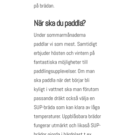
på brädan.
När ska du paddla?
Under sommarmånaderna
paddlar vi som mest. Samtidigt
erbjuder hösten och vintern på
fantastiska möjligheter till
paddlingsupplevelser. Om man
ska paddla när det börjar bli
kyligt i vattnet ska man förutom
passande dräkt också välja en
SUP-bräda som kan klara av låga
temperaturer. Uppblåsbara brädor
fungerar utmärkt och likaså SUP-
brädor gjorda i härdplast t.ex.