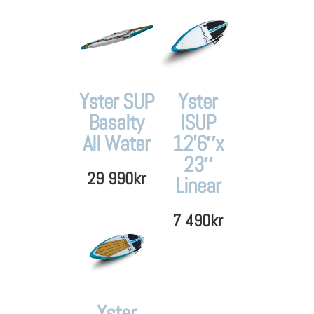
Yster SUP
Yster
Basalty
ISUP
All Water
12’6″x
23″
29 990
kr
Linear
7 490
kr
Yster