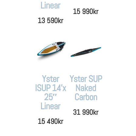
Linear
15 990
kr
13 590
kr
Yster
Yster SUP
ISUP 14’x
Naked
25″
Carbon
Linear
31 990
kr
15 490
kr