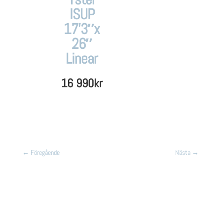
ISUP
17’3″x
26″
Linear
16 990
kr
←
Föregående
Nästa
→