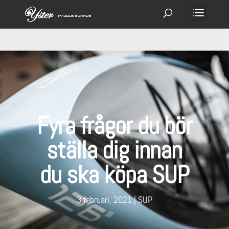
Fyra frågor du bör
ställa dig innan
du ska köpa SUP
3 februari, 2021
SUP