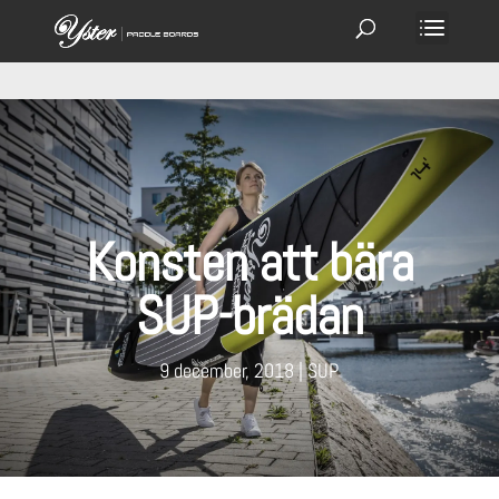
Konsten att bära
SUP-brädan
9 december, 2018
SUP