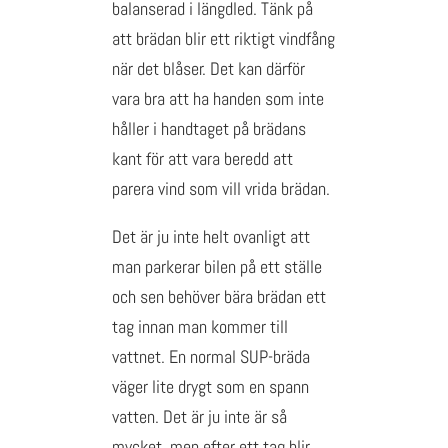
balanserad i längdled. Tänk på
att brädan blir ett riktigt vindfång
när det blåser. Det kan därför
vara bra att ha handen som inte
håller i handtaget på brädans
kant för att vara beredd att
parera vind som vill vrida brädan.
Det är ju inte helt ovanligt att
man parkerar bilen på ett ställe
och sen behöver bära brädan ett
tag innan man kommer till
vattnet. En normal SUP-bräda
väger lite drygt som en spann
vatten. Det är ju inte är så
mycket, men efter ett tag blir