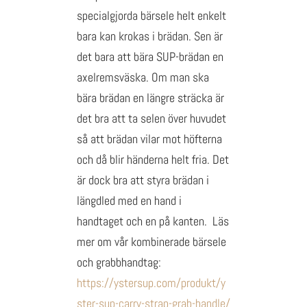
specialgjorda bärsele helt enkelt
bara kan krokas i brädan. Sen är
det bara att bära SUP-brädan en
axelremsväska. Om man ska
bära brädan en längre sträcka är
det bra att ta selen över huvudet
så att brädan vilar mot höfterna
och då blir händerna helt fria. Det
är dock bra att styra brädan i
längdled med en hand i
handtaget och en på kanten. Läs
mer om vår kombinerade bärsele
och grabbhandtag:
https://ystersup.com/produkt/y
ster-sup-carry-strap-grab-handle/