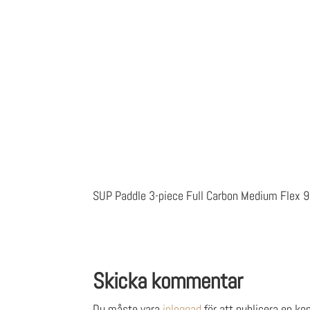
SUP Paddle 3-piece Full Carbon Medium Flex 
Skicka kommentar
Du måste vara
inloggad
för att publicera en k