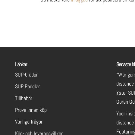
Länkar
Senaste bl
SUP-brädor
“War gam
distance
SUP Paddlar
Yster SU
Tillbehör
Göran Gu
Prova innan köp
Your insi
Vanliga frågor
distance 
Featuring
Köp- och leveransvillkor