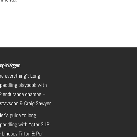
og-inläggen
e everything”: Long
 paddling playbook with
P endurance champs –
stavsson & Craig Sawyer
der’s guide to long
paddling with Yster SUP:
 Lindsey Tilton & Per