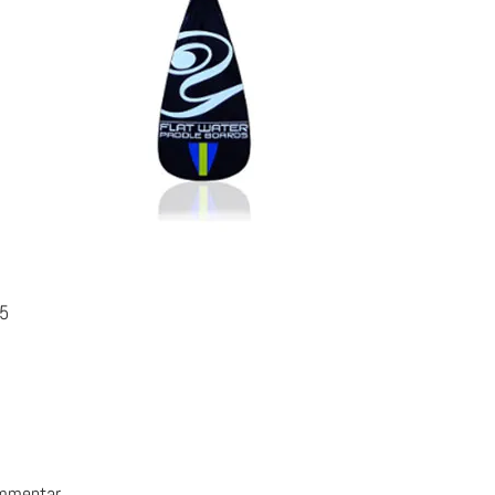
95
ommentar.