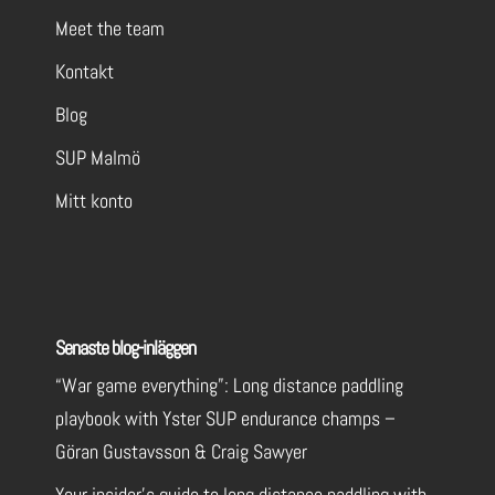
Meet the team
Kontakt
Blog
SUP Malmö
Mitt konto
Senaste blog-inläggen
“War game everything”: Long distance paddling
playbook with Yster SUP endurance champs –
Göran Gustavsson & Craig Sawyer
Your insider’s guide to long distance paddling with