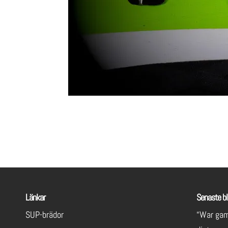
Länkar
Senaste bl
SUP-brädor
“War gam