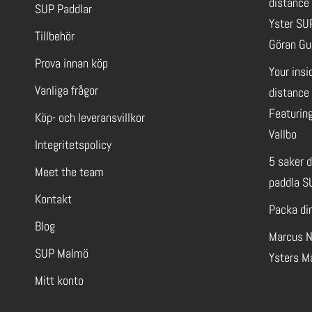
distance
SUP Paddlar
Yster SU
Tillbehör
Göran Gu
Prova innan köp
Your insi
Vanliga frågor
distance 
Featuring
Köp- och leveransvillkor
Vallbo
Integritetspolicy
5 saker 
Meet the team
paddla S
Kontakt
Packa di
Blog
Marcus N
SUP Malmö
Ysters M
Mitt konto