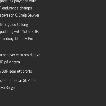
 paddling playbook with
P endurance champs –
stavsson & Craig Sawyer
der’s guide to long
paddling with Yster SUP:
 Lindsey Tilton & Per
du behöver veta om du ska
UP på vintern
n SUP som ett proffs
oterius testar SUP med
aya Sergel