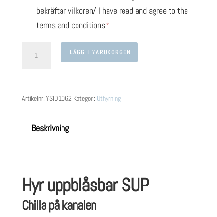
bekräftar vilkoren/ I have read and agree to the
terms and conditions
Hyr
LÄGG I VARUKORGEN
uppblåsbar
SUP
mängd
Artikelnr:
YSID1062
Kategori:
Uthyrning
Beskrivning
Hyr uppblåsbar SUP
Chilla på kanalen