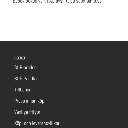
Besök också vårt FAQ avsnitt på supmalmo.se
FAQ.
Länkar
SUP-brädor
SUP Paddlar
Tillbehör
Prova innan köp
Vanliga frågor
Köp- och leveransvillkor