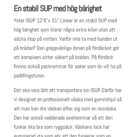
En stabil SUP med hög bärighet
Yster ISUP 12’6”x 31” Linear är en stabil SUP med
hög bärighet som klarar några extra kilon utan att
säcka ihop på mitten. Varför inte ta med hunden ut
på brädan? Den greppvänliga dynan på fördäcket gör
att kompisen sitter säkert på brädan. På fördäck
finnns också packremmar för saker som du vill ha på
paddlingsturen.
Det ska vara lätt att transportera sin ISUP. Därför har
vi designat en professionell väska med gummihjul så
att man kan dra väskan efter sig som en resväska.
Den har också vadderade axelremmar så att den
funkar lika bra som ryggsäck. Väskans lock har
gummerad yta som gör att den fungerar som en