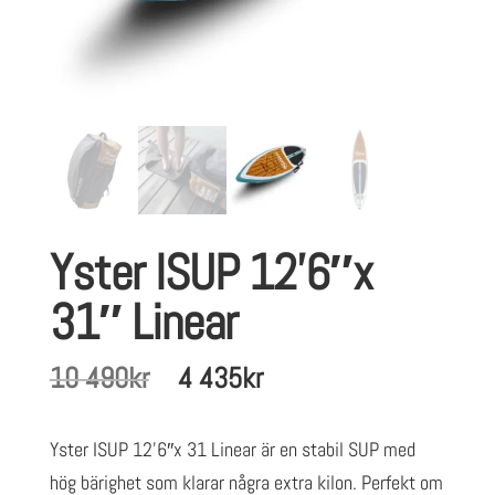
Yster ISUP 12’6″x
31″ Linear
Det
Det
10 490
kr
4 435
kr
ursprungliga
nuvarande
priset
priset
Yster ISUP 12’6″x 31 Linear är en stabil SUP med
var:
är:
hög bärighet som klarar några extra kilon. Perfekt om