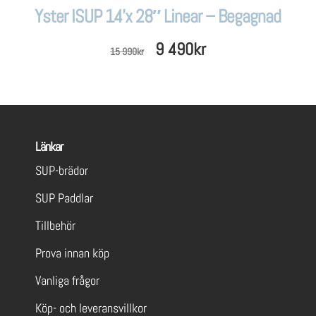
Yster ISUP 14’x 28″ Linear – Begagnad
Det
Det
9 490
kr
15 990
kr
ursprungliga
nuvarande
priset
priset
var:
är:
Länkar
15
9
SUP-brädor
990kr.
490kr.
SUP Paddlar
Tillbehör
Prova innan köp
Vanliga frågor
Köp- och leveransvillkor