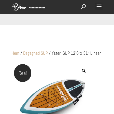
Hem
/
Begagnad SUP
/ Yster ISUP 12’6″x 31″ Linear
Rea!