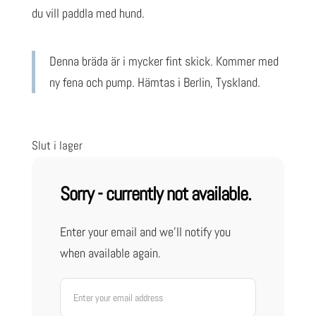
10
4
du vill paddla med hund.
490kr.
435kr.
Denna bräda är i mycker fint skick. Kommer med
ny fena och pump. Hämtas i Berlin, Tyskland.
Slut i lager
Sorry - currently not available.
Enter your email and we'll notify you
when available again.